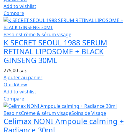
Add to wishlist
Compare
Besoins
Crème & sérum visage
K SECRET SEOUL 1988 SERUM
RETINAL LIPOSOME + BLACK
GINSENG 30ML
275,00
د.م.
Ajouter au panier
QuickView
Add to wishlist
Compare
Besoins
Crème & sérum visage
Soins de Visage
Celimax NONI Ampoule calming +
Radiance 30ml