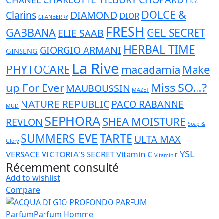
CICA
DOLCE &
Clarins
DIAMOND
DIOR
CRANBERRY
FRESH
GABBANA
GEL SECRET
ELIE SAAB
HERBAL TIME
GIORGIO ARMANI
GINSENG
La Rive
PHYTOCARE
macadamia
Make
Miss SO…?
up For Ever
MAUBOUSSIN
MAZET
NATURE REPUBLIC
PACO RABANNE
MUD
SEPHORA
SHEA MOISTURE
REVLON
Soap &
TARTE
SUMMERS EVE
ULTA MAX
Glory
YSL
VERSACE
VICTORIA'S SECRET
Vitamin C
Vitamin E
Récemment consulté
Add to wishlist
Compare
Parfum
Parfum Homme