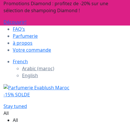
Promotions Diamond : profitez de -20% sur une
sélection de shampoing Diamond !
Découvrir!
FAQ’s
Parfumerie
à propos
Votre commande
French
Arabic (maroc)
English
-15% SOLDE
Stay tuned
All
All