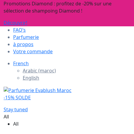
Promotions Diamond : profitez de -20% sur une
sélection de shampoing Diamond !
Découvrir!
FAQ’s
Parfumerie
à propos
Votre commande
French
Arabic (maroc)
English
-15% SOLDE
Stay tuned
All
All