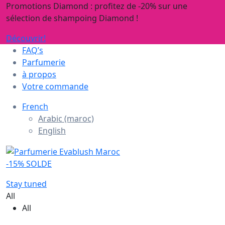
Promotions Diamond : profitez de -20% sur une
sélection de shampoing Diamond !
Découvrir!
FAQ’s
Parfumerie
à propos
Votre commande
French
Arabic (maroc)
English
-15% SOLDE
Stay tuned
All
All