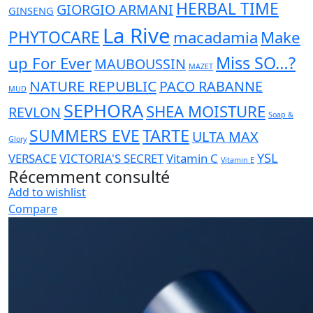
HERBAL TIME
GIORGIO ARMANI
GINSENG
La Rive
PHYTOCARE
macadamia
Make
Miss SO…?
up For Ever
MAUBOUSSIN
MAZET
NATURE REPUBLIC
PACO RABANNE
MUD
SEPHORA
SHEA MOISTURE
REVLON
Soap &
TARTE
SUMMERS EVE
ULTA MAX
Glory
YSL
VERSACE
VICTORIA'S SECRET
Vitamin C
Vitamin E
Récemment consulté
Add to wishlist
Compare