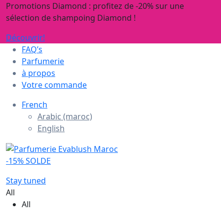
Promotions Diamond : profitez de -20% sur une
sélection de shampoing Diamond !
Découvrir!
FAQ’s
Parfumerie
à propos
Votre commande
French
Arabic (maroc)
English
-15% SOLDE
Stay tuned
All
All