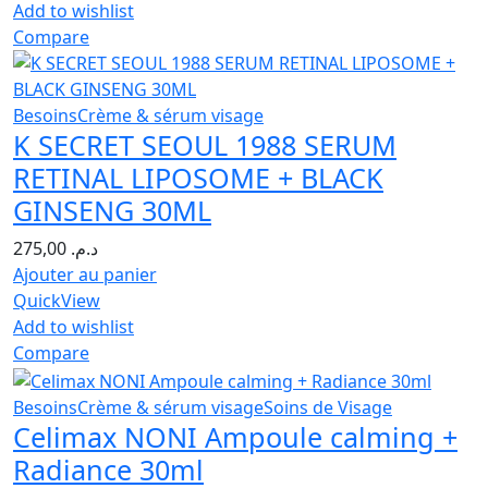
Add to wishlist
Compare
Besoins
Crème & sérum visage
K SECRET SEOUL 1988 SERUM
RETINAL LIPOSOME + BLACK
GINSENG 30ML
275,00
د.م.
Ajouter au panier
QuickView
Add to wishlist
Compare
Besoins
Crème & sérum visage
Soins de Visage
Celimax NONI Ampoule calming +
Radiance 30ml