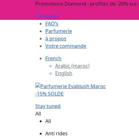
Promotions Diamond : profitez de -20% sur
Découvrir!
FAQ’s
Parfumerie
à propos
Votre commande
French
Arabic (maroc)
English
-15% SOLDE
Stay tuned
All
All
Anti rides