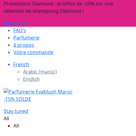
Promotions Diamond : profitez de -20% sur une
sélection de shampoing Diamond !
Découvrir!
FAQ’s
Parfumerie
à propos
Votre commande
French
Arabic (maroc)
English
-15% SOLDE
Stay tuned
All
All