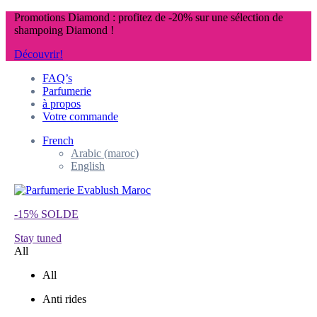
Promotions Diamond : profitez de -20% sur une sélection de
shampoing Diamond !
Découvrir!
FAQ’s
Parfumerie
à propos
Votre commande
French
Arabic (maroc)
English
-15% SOLDE
Stay tuned
All
All
Anti rides