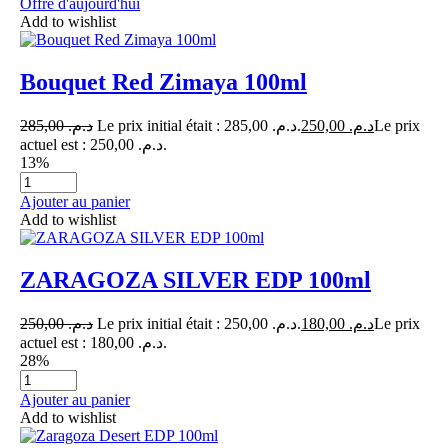
Offre d'aujourd'hui
Add to wishlist
Bouquet Red Zimaya 100ml
285,00
د.م.
Le prix initial était : د.م. 285,00.
250,00
د.م.
Le prix
actuel est : د.م. 250,00.
13%
Ajouter au panier
Add to wishlist
ZARAGOZA SILVER EDP 100ml
250,00
د.م.
Le prix initial était : د.م. 250,00.
180,00
د.م.
Le prix
actuel est : د.م. 180,00.
28%
Ajouter au panier
Add to wishlist