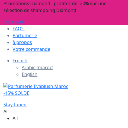
Promotions Diamond : profitez de -20% sur une
sélection de shampoing Diamond !
Découvrir!
FAQ’s
Parfumerie
à propos
Votre commande
French
Arabic (maroc)
English
-15% SOLDE
Stay tuned
All
All