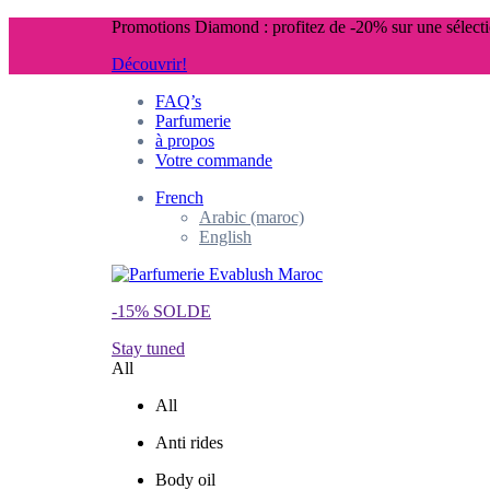
Promotions Diamond : profitez de -20% sur une sélec
Découvrir!
FAQ’s
Parfumerie
à propos
Votre commande
French
Arabic (maroc)
English
-15% SOLDE
Stay tuned
All
All
Anti rides
Body oil