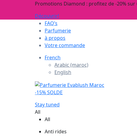
Promotions Diamond : profitez de -20% sur
Découvrir!
FAQ’s
Parfumerie
à propos
Votre commande
French
Arabic (maroc)
English
-15% SOLDE
Stay tuned
All
All
Anti rides