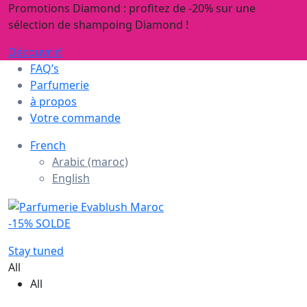
Promotions Diamond : profitez de -20% sur une
sélection de shampoing Diamond !
Découvrir!
FAQ’s
Parfumerie
à propos
Votre commande
French
Arabic (maroc)
English
-15% SOLDE
Stay tuned
All
All