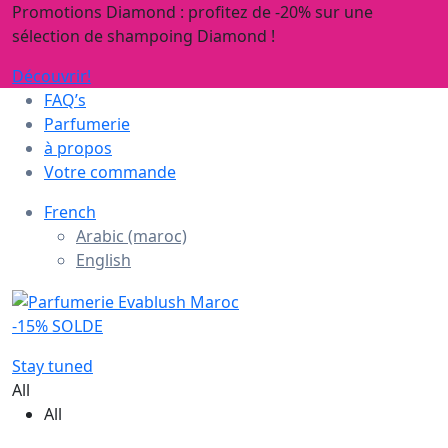
Promotions Diamond : profitez de -20% sur une
sélection de shampoing Diamond !
Découvrir!
FAQ’s
Parfumerie
à propos
Votre commande
French
Arabic (maroc)
English
-15% SOLDE
Stay tuned
All
All