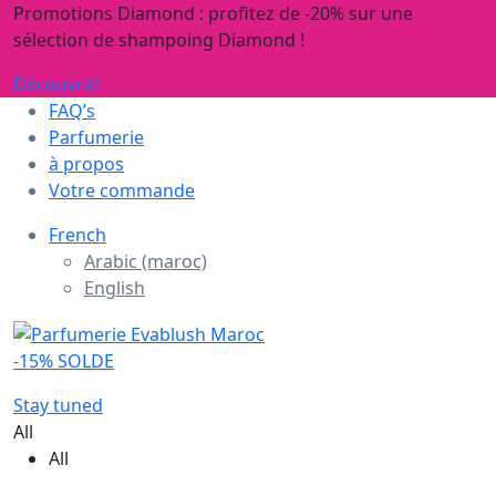
Promotions Diamond : profitez de -20% sur une
sélection de shampoing Diamond !
Découvrir!
FAQ’s
Parfumerie
à propos
Votre commande
French
Arabic (maroc)
English
-15% SOLDE
Stay tuned
All
All