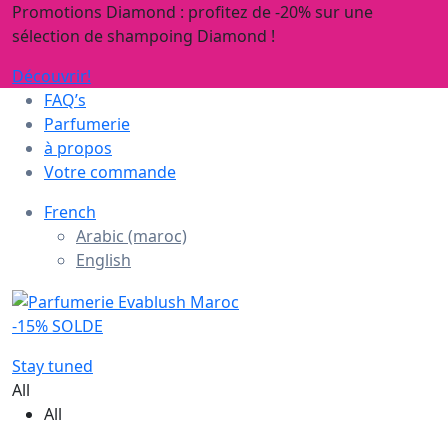
Promotions Diamond : profitez de -20% sur une
sélection de shampoing Diamond !
Découvrir!
FAQ’s
Parfumerie
à propos
Votre commande
French
Arabic (maroc)
English
-15% SOLDE
Stay tuned
All
All