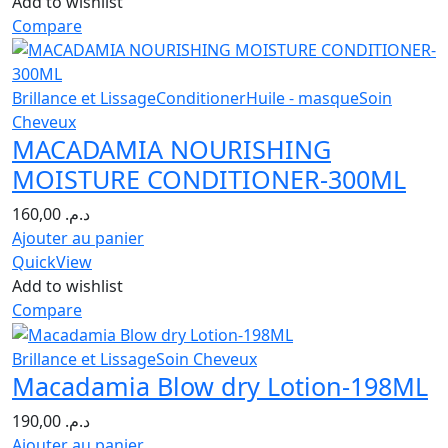
Add to wishlist
Compare
Brillance et Lissage
Conditioner
Huile - masque
Soin
Cheveux
MACADAMIA NOURISHING
MOISTURE CONDITIONER-300ML
160,00
د.م.
Ajouter au panier
QuickView
Add to wishlist
Compare
Brillance et Lissage
Soin Cheveux
Macadamia Blow dry Lotion-198ML
190,00
د.م.
Ajouter au panier