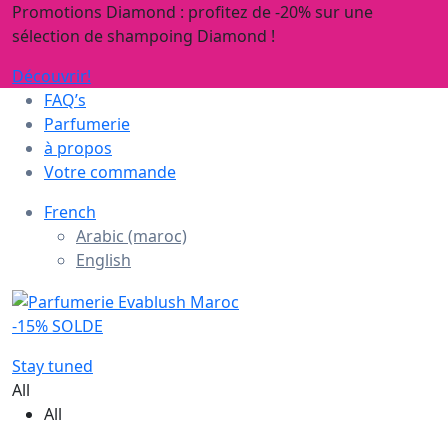
Promotions Diamond : profitez de -20% sur une
sélection de shampoing Diamond !
Découvrir!
FAQ’s
Parfumerie
à propos
Votre commande
French
Arabic (maroc)
English
-15% SOLDE
Stay tuned
All
All