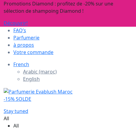
Promotions Diamond : profitez de -20% sur une
sélection de shampoing Diamond !
Découvrir!
FAQ’s
Parfumerie
à propos
Votre commande
French
Arabic (maroc)
English
-15% SOLDE
Stay tuned
All
All