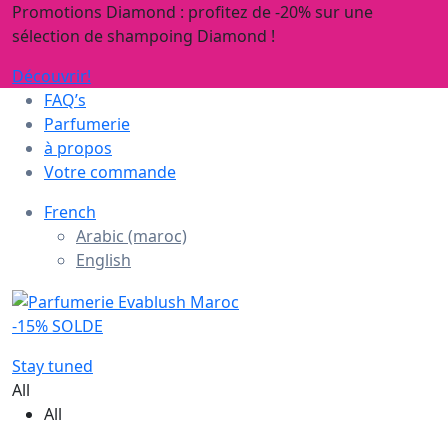
Promotions Diamond : profitez de -20% sur une
sélection de shampoing Diamond !
Découvrir!
FAQ’s
Parfumerie
à propos
Votre commande
French
Arabic (maroc)
English
-15% SOLDE
Stay tuned
All
All