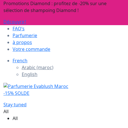
Promotions Diamond : profitez de -20% sur une
sélection de shampoing Diamond !
Découvrir!
FAQ’s
Parfumerie
à propos
Votre commande
French
Arabic (maroc)
English
-15% SOLDE
Stay tuned
All
All