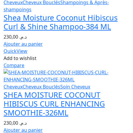
Cheveux
Cheveux Bouclés
Shampoings & Après-
shampoings
Shea Moisture Coconut Hibiscus
Curl & Shine Shampoo-384 ML
230,00
د.م.
Ajouter au panier
QuickView
Add to wishlist
Compare
Cheveux
Cheveux Bouclés
Soin Cheveux
SHEA MOISTURE COCONUT
HIBISCUS CURL ENHANCING
SMOOTHIE-326ML
230,00
د.م.
Ajouter au panier