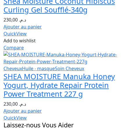
Shea Moisture Coconut Hibiscus
Curling Gel Soufflé-340g
230,00
د.م.
Ajouter au panier
QuickView
Add to wishlist
Compare
Cheveux
Huile - masque
Soin Cheveux
SHEA MOISTURE Manuka Honey
Yogurt, Hydrate Repair Protein
Power Treatment 227 g
230,00
د.م.
Ajouter au panier
QuickView
Laissez-nous Vous Aider