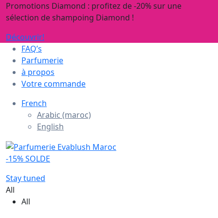
Promotions Diamond : profitez de -20% sur une
sélection de shampoing Diamond !
Découvrir!
FAQ’s
Parfumerie
à propos
Votre commande
French
Arabic (maroc)
English
-15% SOLDE
Stay tuned
All
All