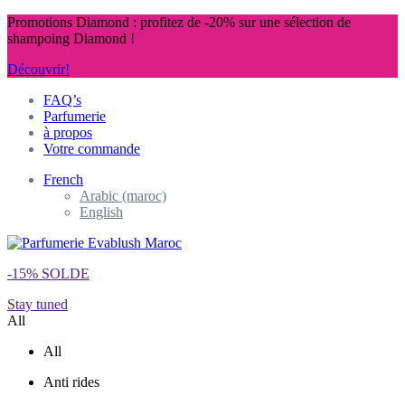
Promotions Diamond : profitez de -20% sur une sélection de
shampoing Diamond !
Découvrir!
FAQ’s
Parfumerie
à propos
Votre commande
French
Arabic (maroc)
English
-15% SOLDE
Stay tuned
All
All
Anti rides