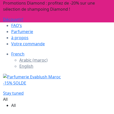
Promotions Diamond : profitez de -20% sur une
sélection de shampoing Diamond !
Découvrir!
FAQ’s
Parfumerie
à propos
Votre commande
French
Arabic (maroc)
English
-15% SOLDE
Stay tuned
All
All