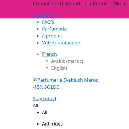
Promotions Diamond : profitez de -20% sur
Découvrir!
FAQ’s
Parfumerie
à propos
Votre commande
French
Arabic (maroc)
English
-15% SOLDE
Stay tuned
All
All
Anti rides