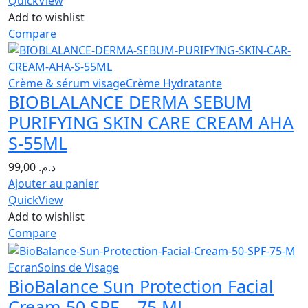
QuickView
Add to wishlist
Compare
Crème & sérum visage
Crème Hydratante
BIOBLALANCE DERMA SEBUM
PURIFYING SKIN CARE CREAM AHA
S-55ML
99,00
د.م.
Ajouter au panier
QuickView
Add to wishlist
Compare
Ecran
Soins de Visage
BioBalance Sun Protection Facial
Cream 50 SPF – 75 ML