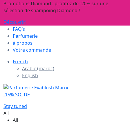
Promotions Diamond : profitez de -20% sur une
sélection de shampoing Diamond !
Découvrir!
FAQ’s
Parfumerie
à propos
Votre commande
French
Arabic (maroc)
English
-15% SOLDE
Stay tuned
All
All