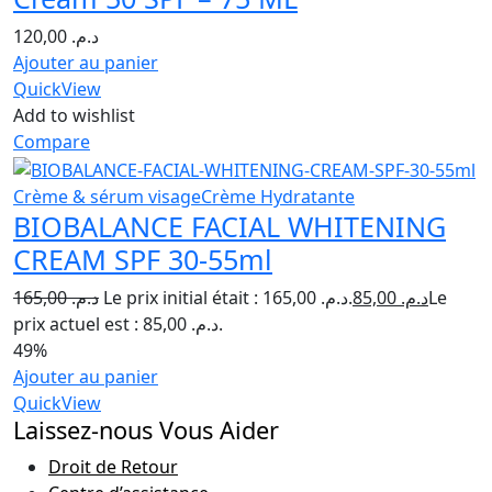
120,00
د.م.
Ajouter au panier
QuickView
Add to wishlist
Compare
Crème & sérum visage
Crème Hydratante
BIOBALANCE FACIAL WHITENING
CREAM SPF 30-55ml
165,00
د.م.
Le prix initial était : د.م. 165,00.
85,00
د.م.
Le
prix actuel est : د.م. 85,00.
49%
Ajouter au panier
QuickView
Laissez-nous Vous Aider
Droit de Retour