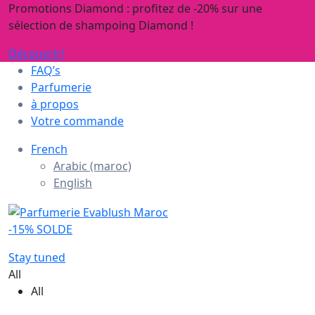
Promotions Diamond : profitez de -20% sur une
sélection de shampoing Diamond !
Découvrir!
FAQ’s
Parfumerie
à propos
Votre commande
French
Arabic (maroc)
English
-15% SOLDE
Stay tuned
All
All