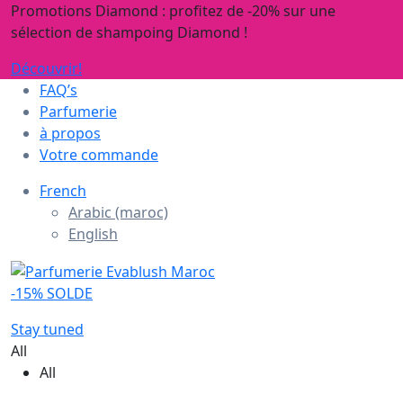
Promotions Diamond : profitez de -20% sur une
sélection de shampoing Diamond !
Découvrir!
FAQ’s
Parfumerie
à propos
Votre commande
French
Arabic (maroc)
English
-15% SOLDE
Stay tuned
All
All