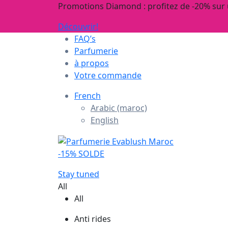
Promotions Diamond : profitez de -20% sur
Découvrir!
FAQ’s
Parfumerie
à propos
Votre commande
French
Arabic (maroc)
English
-15% SOLDE
Stay tuned
All
All
Anti rides